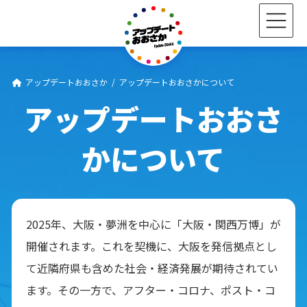
コ
ナ
ン
ビ
テ
ゲ
ン
ー
ツ
シ
へ
ョ
アップデートおおさか
アップデートおおさかについて
ス
ン
キ
に
アップデートおおさ
ッ
移
プ
動
かについて
2025年、大阪・夢洲を中心に「大阪・関西万博」が
開催されます。これを契機に、大阪を発信拠点とし
て近隣府県も含めた社会・経済発展が期待されてい
ます。その一方で、アフター・コロナ、ポスト・コ