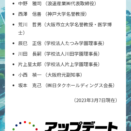
中野 雅司 （浪速産業㈱代表取締役）
西澤 信善 （神戸大学名誉教授）
荒川 哲男（大阪市立大学名誉教授・医学博
士）
辰巳 正信（学校法人たつみ学園理事長）
川田 長嗣（学校法人川田学園理事長）
片上星太郎（学校法人片上学園理事長）
小西 禎一 （大阪府元副知事）
坂本 克己 （㈱日タクホールディングス会長）
（2023年3月7日現在）